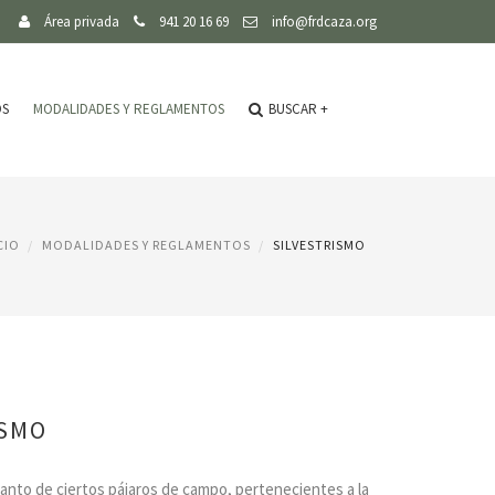
Área privada
941 20 16 69
info@frdcaza.org
OS
MODALIDADES Y REGLAMENTOS
BUSCAR
+
CIO
MODALIDADES Y REGLAMENTOS
SILVESTRISMO
ISMO
anto de ciertos pájaros de campo, pertenecientes a la